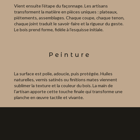
Vient ensuite l’étape du façonnage. Les artisans
transforment la matière en pièces uniques : plateaux,
piétements, assemblages. Chaque coupe, chaque tenon,
chaque joint traduit le savoir-faire et la rigueur du geste.
Le bois prend forme, fidèle à l’esquisse initiale.
Peinture
La surface est polie, adoucie, puis protégée. Huiles
naturelles, vernis satinés ou finitions mates viennent
sublimer la texture et la couleur du bois. La main de
l’artisan apporte cette touche finale qui transforme une
planche en œuvre tactile et vivante.
Emballage
Une fois la table achevée, elle est préparée avec le plus
grand soin. Chaque pièce est protégée, calée et emballée